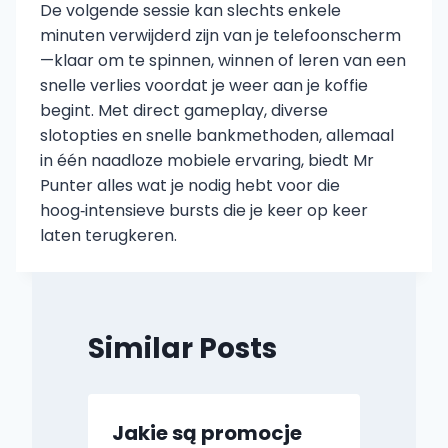
De volgende sessie kan slechts enkele
minuten verwijderd zijn van je telefoonscherm
—klaar om te spinnen, winnen of leren van een
snelle verlies voordat je weer aan je koffie
begint. Met direct gameplay, diverse
slotopties en snelle bankmethoden, allemaal
in één naadloze mobiele ervaring, biedt Mr
Punter alles wat je nodig hebt voor die
hoog‑intensieve bursts die je keer op keer
laten terugkeren.
Similar Posts
Jakie są promocje
Sp