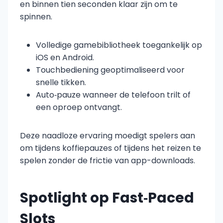
en binnen tien seconden klaar zijn om te
spinnen.
Volledige gamebibliotheek toegankelijk op
iOS en Android.
Touchbediening geoptimaliseerd voor
snelle tikken.
Auto‑pauze wanneer de telefoon trilt of
een oproep ontvangt.
Deze naadloze ervaring moedigt spelers aan
om tijdens koffiepauzes of tijdens het reizen te
spelen zonder de frictie van app-downloads.
Spotlight op Fast‑Paced
Slots