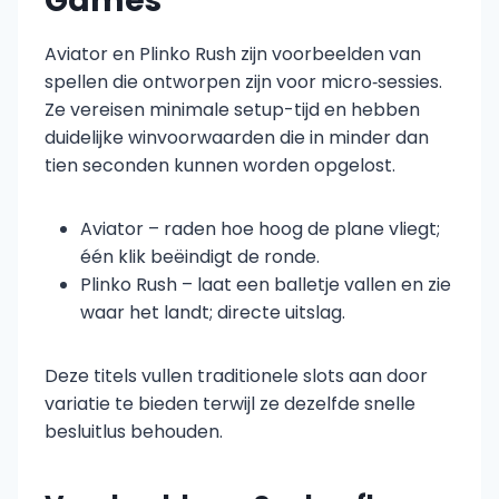
Games
Aviator en Plinko Rush zijn voorbeelden van
spellen die ontworpen zijn voor micro‑sessies.
Ze vereisen minimale setup-tijd en hebben
duidelijke winvoorwaarden die in minder dan
tien seconden kunnen worden opgelost.
Aviator – raden hoe hoog de plane vliegt;
één klik beëindigt de ronde.
Plinko Rush – laat een balletje vallen en zie
waar het landt; directe uitslag.
Deze titels vullen traditionele slots aan door
variatie te bieden terwijl ze dezelfde snelle
besluitlus behouden.