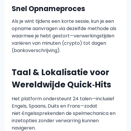
Snel Opnameproces
Als je wint tijdens een korte sessie, kun je een
opname aanvragen via dezelfde methode als
waarmee je hebt gestort—verwerkingstijden
variëren van minuten (crypto) tot dagen
(bankoverschrijving).
Taal & Lokalisatie voor
Wereldwijde Quick‑Hits
Het platform ondersteunt 24 talen—inclusief
Engels, Spaans, Duits en Frans—zodat
niet‑Engelssprekenden de spelmechanica en
inzetopties zonder verwarring kunnen
navigeren.