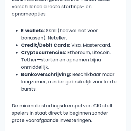
verschillende directe stortings- en
opnameopties.
E‑wallets:
Skrill (hoewel niet voor
bonussen), Neteller.
Credit/Debit Cards:
Visa, Mastercard.
Cryptocurrencies:
Ethereum, Litecoin,
Tether—storten en opnemen bijna
onmiddellijk.
Bankoverschrijving:
Beschikbaar maar
langzamer; minder gebruikelijk voor korte
bursts.
De minimale stortingsdrempel van €10 stelt
spelers in staat direct te beginnen zonder
grote voorafgaande investeringen.