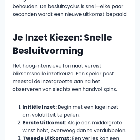
behouden. De besluitcyclus is snel—elke paar
seconden wordt een nieuwe uitkomst bepaald.
Je Inzet Kiezen: Snelle
Besluitvorming
Het hoog‑intensieve formaat vereist
bliksemsnelle inzetkeuze. Een speler past
meestal de inzetgrootte aan na het
observeren van slechts een handvol spins.
Initiële Inzet:
Begin met een lage inzet
om volatiliteit te peilen.
Eerste Uitkomst:
Als je een middelgrote
winst hebt, overweeg dan te verdubbelen.
Tweede Uitkomst:
Een verlies kan een