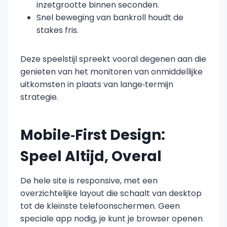
inzetgrootte binnen seconden.
Snel beweging van bankroll houdt de
stakes fris.
Deze speelstijl spreekt vooral degenen aan die
genieten van het monitoren van onmiddellijke
uitkomsten in plaats van lange‑termijn
strategie.
Mobile‑First Design:
Speel Altijd, Overal
De hele site is responsive, met een
overzichtelijke layout die schaalt van desktop
tot de kleinste telefoonschermen. Geen
speciale app nodig, je kunt je browser openen