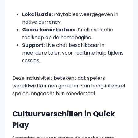
Lokalisatie:
Paytables weergegeven in
native currency.
Gebruikersinterface:
Snelle‑selectie
taalknop op de homepagina.
Support:
Live chat beschikbaar in
meerdere talen voor realtime hulp tijdens
sessies.
Deze inclusiviteit betekent dat spelers
wereldwijd kunnen genieten van hoog‑intensief
spelen, ongeacht hun moedertaal.
Cultuurverschillen in Quick
Play