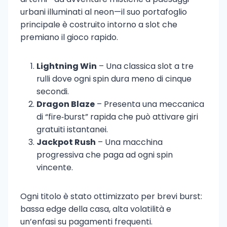
urbani illuminati al neon—il suo portafoglio
principale è costruito intorno a slot che
premiano il gioco rapido.
Lightning Win
– Una classica slot a tre
rulli dove ogni spin dura meno di cinque
secondi.
Dragon Blaze
– Presenta una meccanica
di “fire‑burst” rapida che può attivare giri
gratuiti istantanei.
Jackpot Rush
– Una macchina
progressiva che paga ad ogni spin
vincente.
Ogni titolo è stato ottimizzato per brevi burst:
bassa edge della casa, alta volatilità e
un’enfasi su pagamenti frequenti.