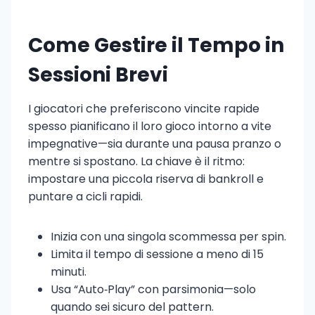
Come Gestire il Tempo in
Sessioni Brevi
I giocatori che preferiscono vincite rapide
spesso pianificano il loro gioco intorno a vite
impegnative—sia durante una pausa pranzo o
mentre si spostano. La chiave è il ritmo:
impostare una piccola riserva di bankroll e
puntare a cicli rapidi.
Inizia con una singola scommessa per spin.
Limita il tempo di sessione a meno di 15
minuti.
Usa “Auto‑Play” con parsimonia—solo
quando sei sicuro del pattern.