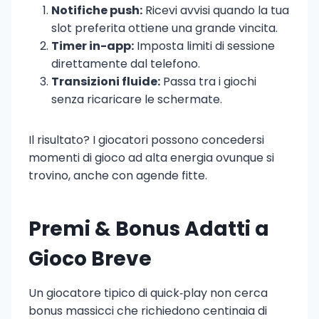
Notifiche push:
Ricevi avvisi quando la tua
slot preferita ottiene una grande vincita.
Timer in-app:
Imposta limiti di sessione
direttamente dal telefono.
Transizioni fluide:
Passa tra i giochi
senza ricaricare le schermate.
Il risultato? I giocatori possono concedersi
momenti di gioco ad alta energia ovunque si
trovino, anche con agende fitte.
Premi & Bonus Adatti a
Gioco Breve
Un giocatore tipico di quick‑play non cerca
bonus massicci che richiedono centinaia di