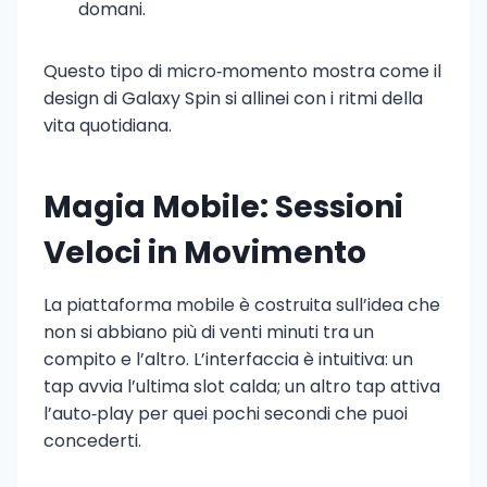
domani.
Questo tipo di micro‑momento mostra come il
design di Galaxy Spin si allinei con i ritmi della
vita quotidiana.
Magia Mobile: Sessioni
Veloci in Movimento
La piattaforma mobile è costruita sull’idea che
non si abbiano più di venti minuti tra un
compito e l’altro. L’interfaccia è intuitiva: un
tap avvia l’ultima slot calda; un altro tap attiva
l’auto‑play per quei pochi secondi che puoi
concederti.